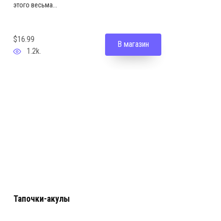
этого весьма...
$16.99
В магазин
1.2k.
Тапочки-акулы