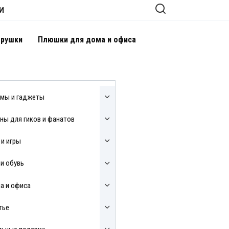
И
грушки
Плюшки для дома и офиса
мы и гаджеты
ны для гиков и фанатов
 и игры
и обувь
а и офиса
тье