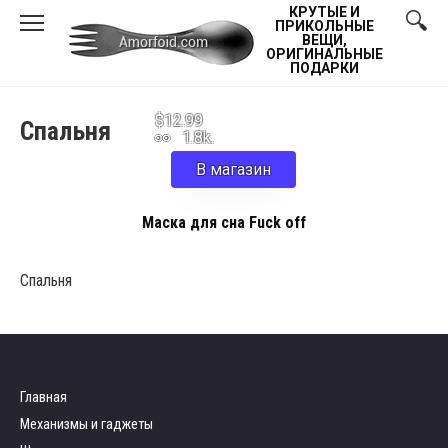
Skip
КРУТЫЕ И
ПРИКОЛЬНЫЕ
to
ВЕЩИ,
ОРИГИНАЛЬНЫЕ
content
ПОДАРКИ
$12.99
Спальня
1.8k.
В магазин
Маска для сна Fuck off
Спальня
Главная
Механизмы и гаджеты